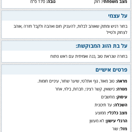
מצב משפחתי:
רווק
גובה:
170 ס"מ
על עצמי
בחור רגיש ומתוק שאוהב לבלות, להעניק חום ואהבה ולקבל חזרה ,אוהב
לצחוק ולטייל
על בת הזוג המבוקשת:
בחורה שנראת טוב ,כנה ואמיתית עם ראש פתוח
פרטים אישיים
מראה:
טוב מאוד, גוף אתלטי, שיער שחור, עיניים חומות.
מטרה:
נישואין, קשר רציני, חברות, בילוי, אחר
עיסוק:
מחשבים
השכלה:
עד תיכונית
מצב כלכלי:
ממוצע
הרגלי עישון:
לא מעשן
מזל:
שור