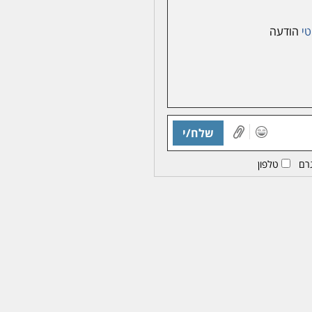
טי
הודעה
שלח/י
רם
טלפון