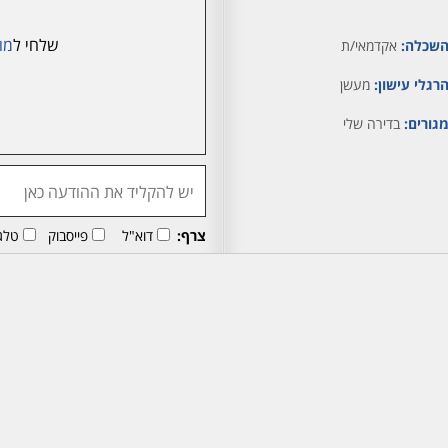
שלחי ל
מו
שכלה:
אקדמאי/ת
רגלי עישון:
מעשן
גורים:
בדירה שלי
צרף:
דוא"ל
פייסבוק
טלג