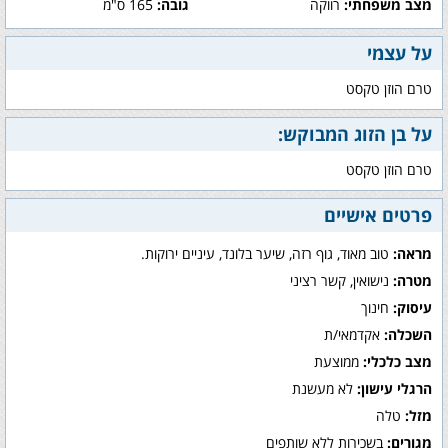
מצב משפחתי:
רווקה
גובה:
165 ס"מ
על עצמי
טרם הוזן טקסט
על בן הזוג המבוקש:
טרם הוזן טקסט
פרטים אישיים
מראה:
טוב מאוד, גוף רזה, שיער בלונד, עיניים ירוקות.
מטרה:
נישואין, קשר רציני
עיסוק:
חינוך
השכלה:
אקדמאי/ת
מצב כלכלי:
ממוצעת
הרגלי עישון:
לא מעשנת
מזל:
טלה
מגורים:
בשכירות ללא שותפים