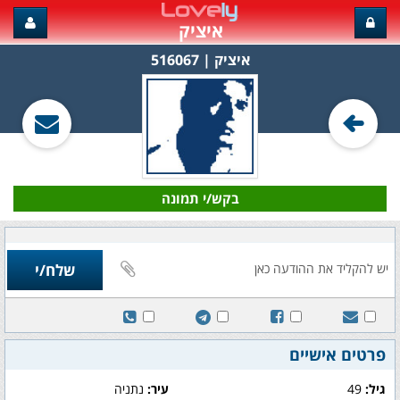
איציק
איציק‏ | 516067
בקש/י תמונה
פרטים אישיים
גיל:
49
עיר:
נתניה