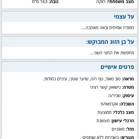
מצב משפחתי:
רווקה
גובה:
163 ס"מ
על עצמי
חמודה אמיתית ובאה מאהבה....
על בן הזוג המבוקש:
מחפשת את החצי השני...
פרטים אישיים
מראה:
טוב מאוד, גוף רזה, שיער שטני, עיניים כחולות.
מטרה:
נישואין, קשר רציני
עיסוק:
שכיר/ה
השכלה:
אקדמאי/ת
מצב כלכלי:
ממוצעת
הרגלי עישון:
מעשנת
מזל:
מאזניים
מגורים:
בשכירות ללא שותפים