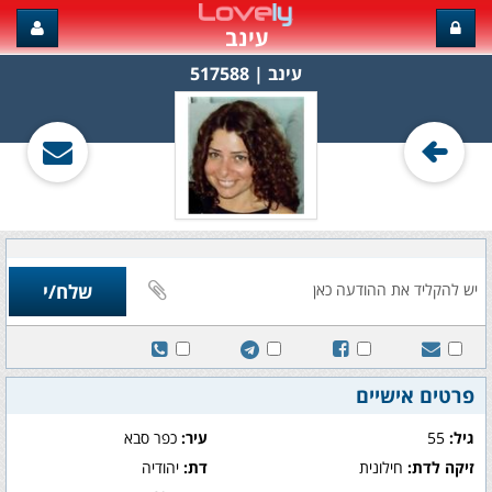
עינב
עינב‏ | 517588
פרטים אישיים
גיל:
55
עיר:
כפר סבא
זיקה לדת:
חילונית
דת:
יהודיה