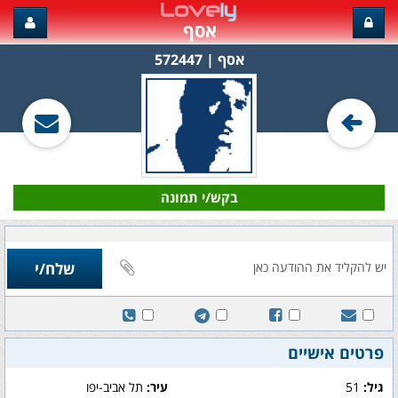
אסף
אסף‏ | 572447
בקש/י תמונה
פרטים אישיים
גיל:
51
עיר:
תל אביב-יפו