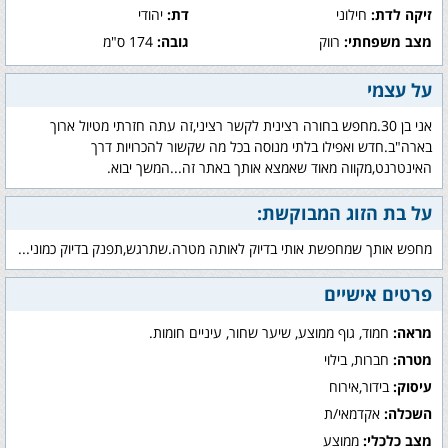
זיקה לדת:
חילוני
דת:
יהודי
מצב משפחתי:
רווק
גובה:
174 ס"מ
על עצמי
אני בן 30.מחפש בחורה רצינית לקשר רציני,זה עתה חזרתי מטיול ארוך
בארה"ב.חדש ואפילו בלתי מנוסה בכל מה שקשור להכרויות דרך
האינטרנט,מקווה מאוד שאמצא אותך באתר זה...המשך יבוא.
על בת הזוג המבוקשת:
מחפש אותך שמחפשת אותי בדיוק לאותה מטרה.שתרגש,תפנק בדיוק כמוני...
פרטים אישיים
מראה:
חמוד, גוף ממוצע, שיער שחור, עיניים חומות.
מטרה:
חברות, בילוי
עיסוק:
בידור,אירוח
השכלה:
אקדמאי/ת
מצב כלכלי:
ממוצע