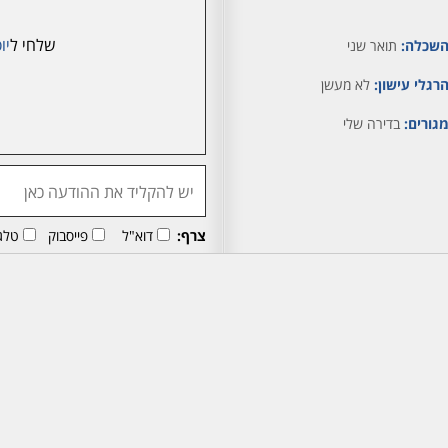
שלחי ל
יו
שכלה:
תואר שני
רגלי עישון:
לא מעשן
גורים:
בדירה שלי
צרף:
דוא"ל
פייסבוק
טלג