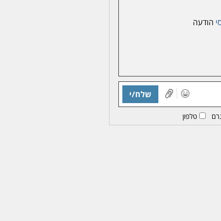
סי
הודעה
שלח/י
רם
טלפון