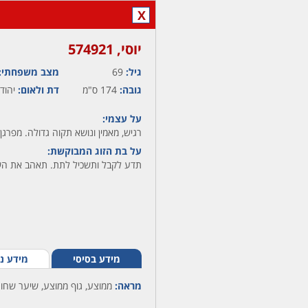
X
יוסי,‏ 574921
גיל:
69
מצב משפחתי:
גובה:
174 ס"מ
דת ולאום:
יהודי
על עצמי:
רגיש, מאמין ונושא תקוה גדולה. מפרגן,
על בת הזוג המבוקשת:
תדע לקבל ותשכיל לתת. תאהב את השו
מידע בסיסי
מידע נ
מראה:
ממוצע, גוף ממוצע, שיער שחור,