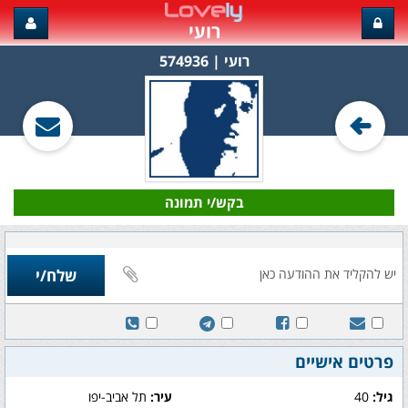
רועי
רועי‏ | 574936
בקש/י תמונה
פרטים אישיים
גיל:
40
עיר:
תל אביב-יפו