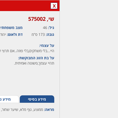
X
שי,‏ 575002
גיל:
46
מצב משפחתי:
גובה:
173 ס"מ
דת ולאום:
יהודי
על עצמי:
היי...בלי משחקים,בלי פוזה..אם תרצי
על בת הזוג המבוקשת:
תהיי עצמך,פשוטה ואמיתית.
מידע בסיסי
מידע נ
מראה:
ממוצע, גוף מלא, שיער שחור, ע