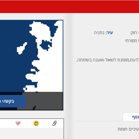
רווק
עיר:
נתניה
 מסורתי
 לדעת,מוזמנת לשאול-ואענה בשימחה.
בקש/י ת
וסף
יניים חומות