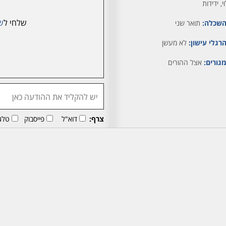
, ידידות
שלחי ל
ש
שכלה:
תואר שני
רגלי עישון:
לא מעשן
גורים:
אצל ההורים
צרף:
דוא"ל
פייסבוק
טלג