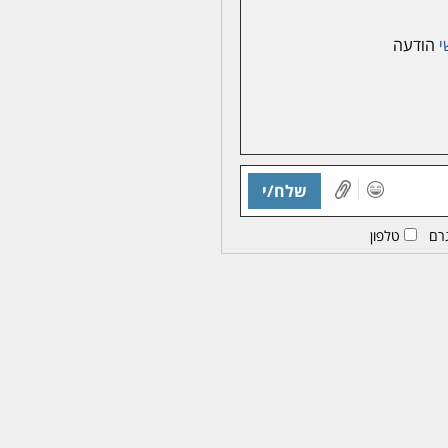
י
הודעה
שלח/י
רם
טלפון