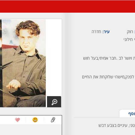
רווק
עיר:
חדרה
 חילוני
ות ויושר לב .חבר אמיתי,בעל חוש
 לפנק,מישהי שלוקחת את החיים
וסף
טני, עיניים בצבע דבש