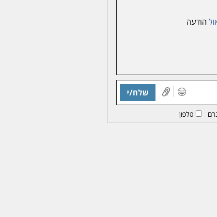
ול
הודעה
שלח/י
רם
טלפון