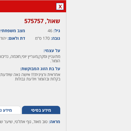
X
שאול,‏ 575757
גיל:
46
מצב משפחתי:
גובה:
170 ס"מ
דת ולאום:
יהודי
על עצמי:
מתעניין וסקרן,מעריץ יופי,חוכמה, נדיב
הומור.
על בת הזוג המבוקשת:
אחראית ורצינית!!! אישה נאה שיודעת
בקלות ובהומור ויודעת גבולות
מידע בסיסי
מידע נ
מראה:
טוב מאוד, גוף אתלטי, שיער ש