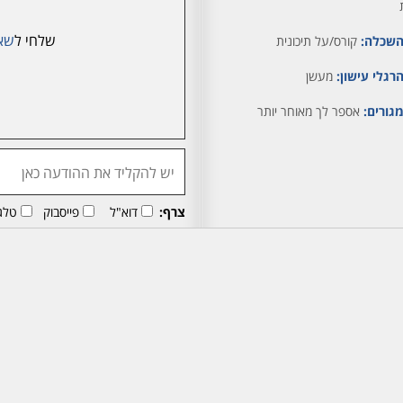
שלחי ל
שא
שכלה:
קורס/על תיכונית
רגלי עישון:
מעשן
גורים:
אספר לך מאוחר יותר
צרף:
דוא"ל
פייסבוק
טלג