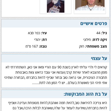
פרטים אישיים
גיל:
44
עיר:
כפר סבא
זיקה לדת:
חילוני
דת:
יהודי
מצב משפחתי:
רווק
גובה:
167 ס"מ
על עצמי
קוראים לי ולרי עליתי לארץ בשנת 90 עם הוריי ומאז אני כאן, השתחררתי לא
מזמן מהצבא לאחר שירות קרבי,ועכשיו אני עובד כראש צוות באבטחת
תחבורה הציבורית, אני נראה טוב ובחור שכייף להיות בחברתו ,הבחורה שתיהי
אתי תיהי הכי מאושרת בעולם.. יש לי המון מה לתת.......
על בת הזוג המבוקשת:
היא צריכה להיראות טוב,להיות חמה ואוהבת,להיות מטופחת ועדינה ושכייף
להיות בחברתה,שיודעת לעמוד על שלה,שאוהבת לבלות הרבה,אבל גם