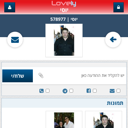
יוסי
יוסי‏ | 578977
תמונות