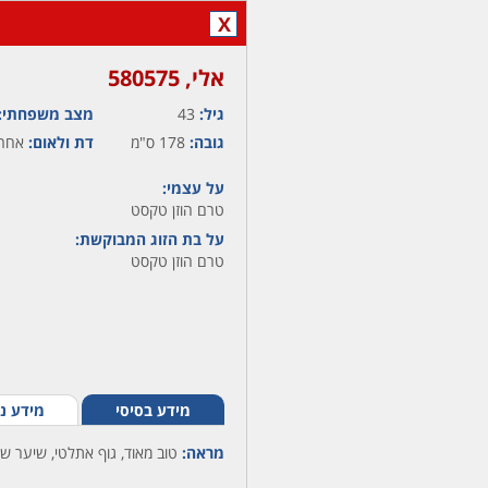
X
אלי,‏ 580575
גיל:
43
מצב משפחתי:
גובה:
178 ס"מ
דת ולאום:
אחר ח
על עצמי:
טרם הוזן טקסט
על בת הזוג המבוקשת:
טרם הוזן טקסט
מידע בסיסי
מידע נ
מראה:
טוב מאוד, גוף אתלטי, שיער שחו