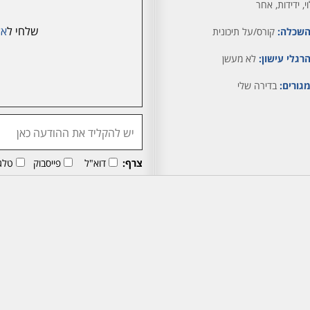
י, ידידות, אחר
שלחי ל
אל
שכלה:
קורס/על תיכונית
רגלי עישון:
לא מעשן
גורים:
בדירה שלי
צרף:
דוא"ל
פייסבוק
טלג