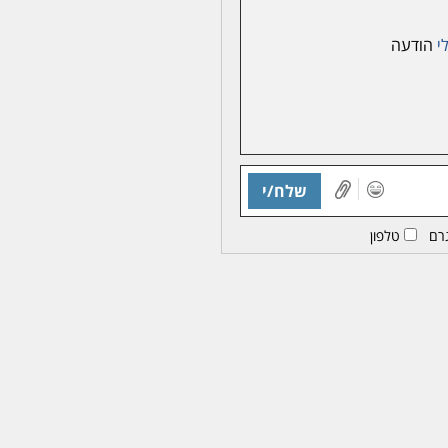
י
הודעה
שלח/י
רם
טלפון