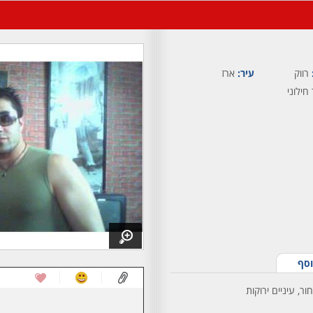
רווק
עיר:
ארז
ילוני
וסף
ר, עיניים ירוקות