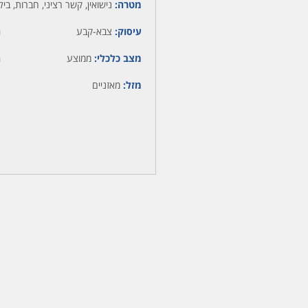
מטרה:
נישואין, קשר רציני, חברות, בילו
עיסוק:
צבא-קבע
ה
מצב כלכלי:
ממוצע
ה
מזל:
מאזניים
מ