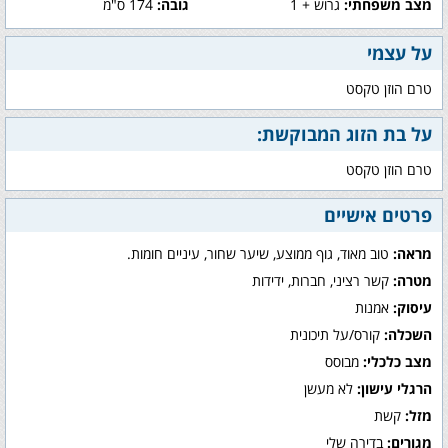
מצב משפחתי:
גרוש + 1
גובה:
174 ס"מ
על עצמי
טרם הוזן טקסט
על בת הזוג המבוקשת:
טרם הוזן טקסט
פרטים אישיים
מראה:
טוב מאוד, גוף ממוצע, שיער שחור, עיניים חומות.
מטרה:
קשר רציני, חברות, ידידות
עיסוק:
אמנות
השכלה:
קורס/על תיכונית
מצב כלכלי:
מבוסס
הרגלי עישון:
לא מעשן
מזל:
קשת
מגורים:
בדירה שלי