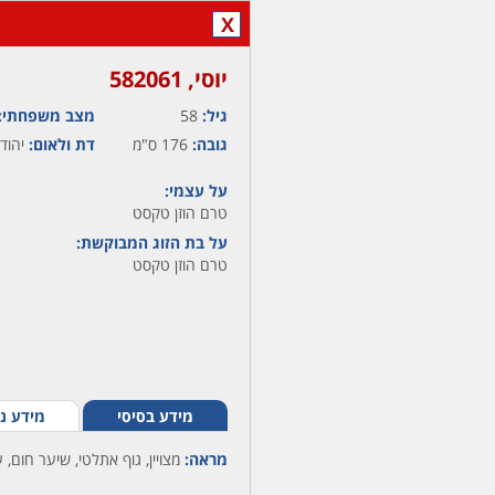
X
יוסי,‏ 582061
גיל:
58
מצב משפחתי:
גובה:
176 ס"מ
דת ולאום:
יהודי
על עצמי:
טרם הוזן טקסט
על בת הזוג המבוקשת:
טרם הוזן טקסט
מידע בסיסי
מידע נ
מראה:
מצויין, גוף אתלטי, שיער חום, ע