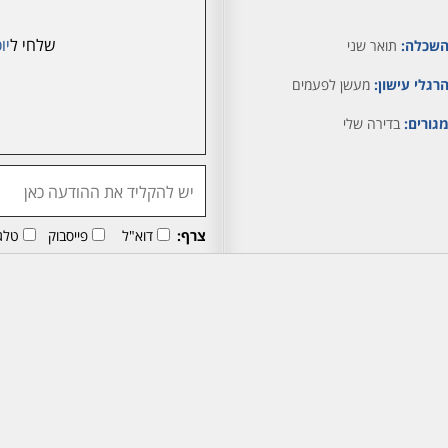
שלחי ל
יו
שכלה:
תואר שני
רגלי עישון:
מעשן לפעמים
גורים:
בדירה שלי
צרף:
דוא"ל
פייסבוק
טלג