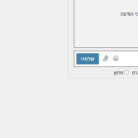
סי
הודעה
שלח/י
רם
טלפון