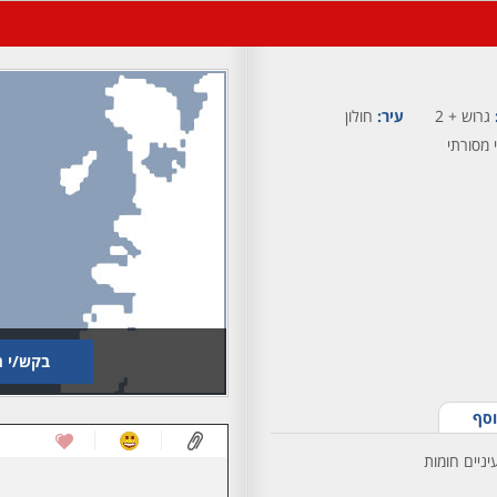
גרוש + 2
עיר:
חולון
 מסורתי
בקש/י ת
וסף
יניים חומות