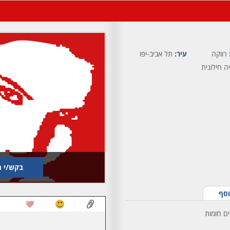
רווקה
עיר:
תל אביב-יפו
ה חילונית
בקש/י ת
וסף
ים חומות