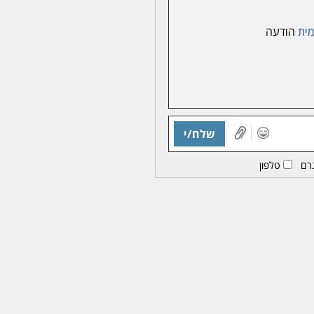
ית
הודעה
שלח/י
רם
טלפון