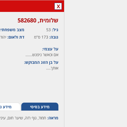
X
שלומית,‏ 582680
גיל:
53
מצב משפחתי:
גובה:
173 ס"מ
דת ולאום:
יהודי
על עצמי:
אם וכאשר ניפגש......
על בן הזוג המבוקש:
אותך....
מידע בסיסי
מידע נ
מראה:
חמוד, גוף רזה, שיער חום, עיני