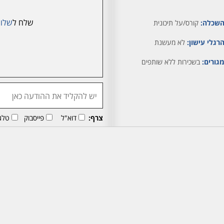
שלח ל
שלומ
שכלה:
קורס/על תיכונית
רגלי עישון:
לא מעשנת
גורים:
בשכירות ללא שותפים
צרף:
דוא"ל
פייסבוק
טלג