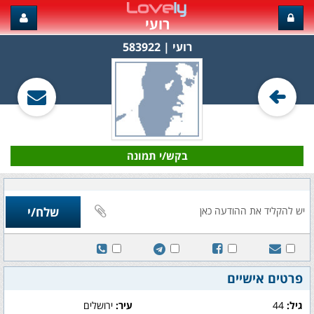
רועי
רועי‏ | 583922
בקש/י תמונה
פרטים אישיים
גיל:
44
עיר:
ירושלים