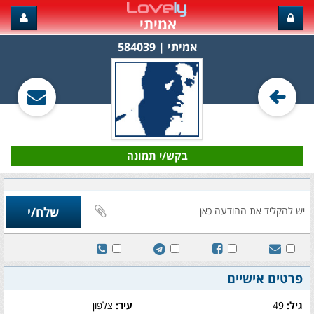
אמיתי
אמיתי‏ | 584039
בקש/י תמונה
פרטים אישיים
גיל:
49
עיר:
צלפון