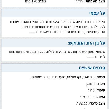
מצב משפחתי:
רווקה
גובה:
170 ס"מ
על עצמי
הי, אני בחורה רוחנית, אוהבת את הפשטות וגם אתהחיים הטובים,אוהבת
לעזור לזולת. אוהבת שזמנים טובים מתמשכים ומתפתחים בצורה
טובה,אופטימית, ספונטנית וגם פחות, וכל השאר ידובר......
על בן הזוג המבוקש:
איכפתי, נאמן, פשוט,רוחני, אוהב לעזור לזולת, בעל חוכמת חיים, מוסרי,וזהו
לבינתיים.......
פרטים אישיים
מראה:
טוב מאוד, גוף אתלטי, שיער חום, עיניים שחורות.
מטרה:
נישואין
עיסוק:
ניהול
השכלה:
תואר שני
מצב כלכלי:
ממוצעת