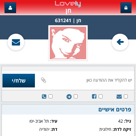
חן
חן‏ | 631241
פרטים אישיים
גיל:
42
עיר:
תל אביב-יפו
זיקה לדת:
חילונית
דת:
יהודיה