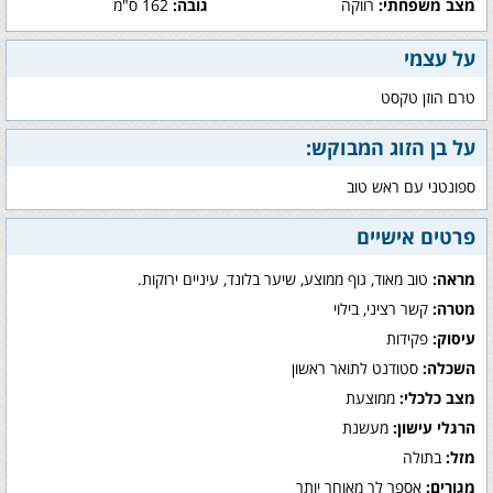
מצב משפחתי:
רווקה
גובה:
162 ס"מ
על עצמי
טרם הוזן טקסט
על בן הזוג המבוקש:
ספונטני עם ראש טוב
פרטים אישיים
מראה:
טוב מאוד, גוף ממוצע, שיער בלונד, עיניים ירוקות.
מטרה:
קשר רציני, בילוי
עיסוק:
פקידות
השכלה:
סטודנט לתואר ראשון
מצב כלכלי:
ממוצעת
הרגלי עישון:
מעשנת
מזל:
בתולה
מגורים:
אספר לך מאוחר יותר