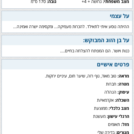
מצב משפחתי:
גרושה + 4+
גובה:
170 ס"מ
על עצמי
ההיתה נוסע איתי לתאילד. להכרות מעמיקה... ומקסימה ישרה ואמינה...
על בן הזוג המבוקש:
כנות ויושר. הם המפתח להצלחה בחיים....
פרטים אישיים
מראה:
טוב מאוד, גוף רזה, שיער חום, עיניים ירוקות.
מטרה:
חברות
עיסוק:
הנהלה
השכלה:
אקדמאי/ת
מצב כלכלי:
ממוצעת
הרגלי עישון:
מעשנת
מזל:
תאומים
מגורים:
בדירה שלי