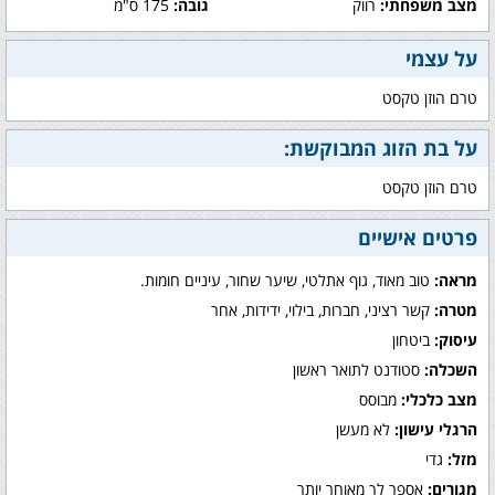
מצב משפחתי:
רווק
גובה:
175 ס"מ
על עצמי
טרם הוזן טקסט
על בת הזוג המבוקשת:
טרם הוזן טקסט
פרטים אישיים
מראה:
טוב מאוד, גוף אתלטי, שיער שחור, עיניים חומות.
מטרה:
קשר רציני, חברות, בילוי, ידידות, אחר
עיסוק:
ביטחון
השכלה:
סטודנט לתואר ראשון
מצב כלכלי:
מבוסס
הרגלי עישון:
לא מעשן
מזל:
גדי
מגורים:
אספר לך מאוחר יותר