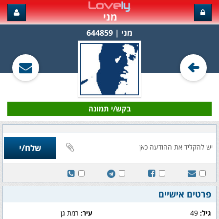
מני
מני‏ | 644859
בקש/י תמונה
פרטים אישיים
גיל:
49
עיר:
רמת גן