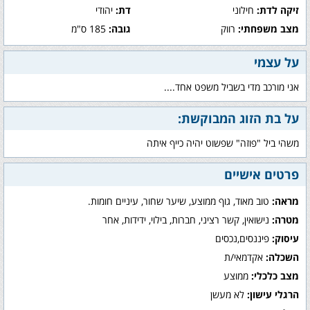
זיקה לדת:
חילוני
דת:
יהודי
מצב משפחתי:
רווק
גובה:
185 ס"מ
על עצמי
אני מורכב מדי בשביל משפט אחד....
על בת הזוג המבוקשת:
משהי ביל "פוזה" שפשוט יהיה כייף איתה
פרטים אישיים
מראה:
טוב מאוד, גוף ממוצע, שיער שחור, עיניים חומות.
מטרה:
נישואין, קשר רציני, חברות, בילוי, ידידות, אחר
עיסוק:
פיננסים,נכסים
השכלה:
אקדמאי/ת
מצב כלכלי:
ממוצע
הרגלי עישון:
לא מעשן