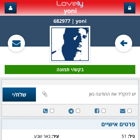
yoni
yoni‏ | 682977
בקש/י תמונה
פרטים אישיים
גיל:
51
עיר:
באר שבע