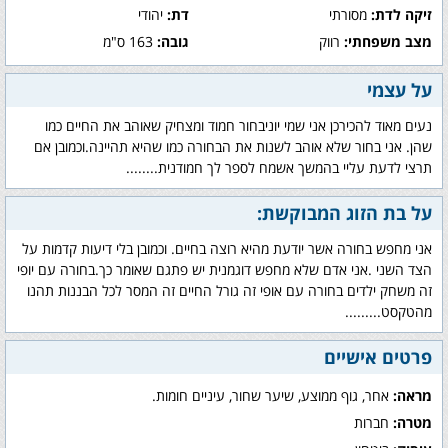
זיקה לדת:
מסורתי
דת:
יהודי
מצב משפחתי:
רווק
גובה:
163 ס"מ
על עצמי
נעים מאוד להכירכן אני שמי יוניבחור חמוד ומצחיק שאוהב את החיים כמו
שהן. אני בחור שלא אוהב לשנות את הבחורה כמו שהיא תהיינה.וכמובן אם
תרצי לדעת עליי בהמשך אשמח לספר לך חמודנית........
על בת הזוג המבוקשת:
אני מחפש בחורה אשר יודעת מהיא רוצה בחיים. וכמובן בלי דיעות קדמות על
הצד השני .אני אדם שלא מחפש דוגמנית יש פתגם שאומר כך.בחורה עם יופי
זה משחק ילדים בחורה עם אופי זה גורל החיים זה המסר לכל הבננות תהנו
מהטקסט.........
פרטים אישיים
מראה:
אחר, גוף ממוצע, שיער שחור, עיניים חומות.
מטרה:
חברות