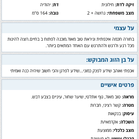
זיקה לדת:
חילונית
דת:
יהודיה
מצב משפחתי:
גרושה + 2
גובה:
164 ס"מ
על עצמי
בחורה חכמה איכפתית וניראת טוב מאוד.מוכנה לפתוח ב בחיים.רוצה להינות
מכל רגע ולרגש ולהתרגש עם האחד המתאים ביותר.
על בן הזוג המבוקש:
אכפתי ואוהב שידע לפנק כמוני...שידע לפרגן והכי חשוב שיהיה כנה ואמיתי
פרטים אישיים
מראה:
טוב מאוד, גוף אתלטי, שיער שחור, עיניים בצבע דבש.
מטרה:
קשר רציני, חברות
עיסוק:
בנקאות
השכלה:
אקדמאי/ת
מצב כלכלי:
ממוצעת
הרגלי עישון:
לא מעשנת