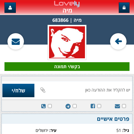
מיה
מיה‏ | 683866
בקש/י תמונה
פרטים אישיים
גיל:
51
עיר:
ירושלים