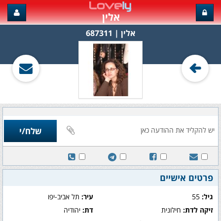
אלין
אלין‏ | 687311
פרטים אישיים
גיל:
55
עיר:
תל אביב-יפו
זיקה לדת:
חילונית
דת:
יהודיה