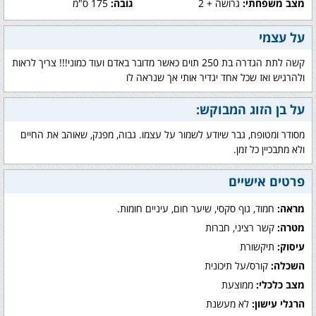
מצב משפחתי:
גרושה + 2
גובה:
175 ס"מ
על עצמי
קשה לתת הגדרה בת 250 תוים כאשר מדובר באדם ועוד כמוני!!! צריך לראות
ולהרגיש ואז שכל אחד יגדיר אותי אך שנראה לו
על בן הזוג המבוקש:
מסודר ומטופח, גבר שיודע לשמור על עצמו. גבוה, מפנק, שאוהב את החיים
ולא מתבכיין כל זמן.
פרטים אישיים
מראה:
חמוד, גוף סקסי, שיער חום, עיניים חומות.
מטרה:
קשר רציני, חברות
עיסוק:
תיקשורת
השכלה:
קורס/על תיכונית
מצב כלכלי:
ממוצעת
הרגלי עישון:
לא מעשנת