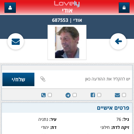
אודי
אודי‏ | 687553
פרטים אישיים
גיל:
76
עיר:
נתניה
זיקה לדת:
חילוני
דת:
יהודי