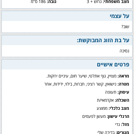
מצב משפחתי:
גרוש + 3
גובה:
186 ס"מ
על עצמי
שוב?
על בת הזוג המבוקשת:
נסיכה
פרטים אישיים
מראה:
מצויין, גוף אתלטי, שיער חום, עיניים ירוקות.
מטרה:
נישואין, קשר רציני, חברות, בילוי, ידידות, אחר
עיסוק:
תעופה
השכלה:
אקדמאי/ת
מצב כלכלי:
ממוצע
הרגלי עישון:
מעשן לפעמים
מזל:
גדי
מגורים:
בדירה שלי