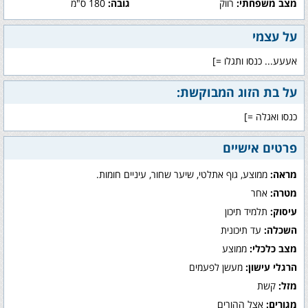
מצב משפחתי:
רווק
גובה:
180 ס"מ
על עצמי
אעעע... כנסו ותגלו =]
על בת הזוג המבוקשת:
כנסו ואגלה =]
פרטים אישיים
מראה:
ממוצע, גוף אתלטי, שיער שחור, עיניים חומות.
מטרה:
אחר
עיסוק:
תלמיד תיכון
השכלה:
עד תיכונית
מצב כלכלי:
ממוצע
הרגלי עישון:
מעשן לפעמים
מזל:
קשת
מגורים:
אצל ההורים