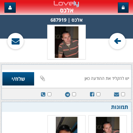
אלכס
אלכס‏ | 687919
תמונות