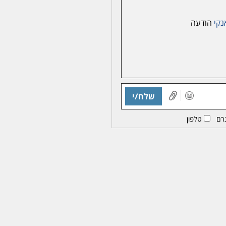
נקי
הודעה
שלח/י
רם
טלפון