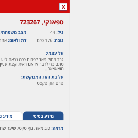
X
ספאנקי,‏ 723267
גיל:
44
מצב משפחתי:
גובה:
176 ס"מ
דת ולאום:
אחר 
על עצמי:
גבר מתוק מאד לפחות ככה נראה לי .!! 
סתם כדי לדבר אז אם ראית וקצת עניין
מואאאאה..
על בת הזוג המבוקשת:
טרם הוזן טקסט
מידע בסיסי
מידע נ
מראה:
טוב מאוד, גוף סקסי, שיער שחו