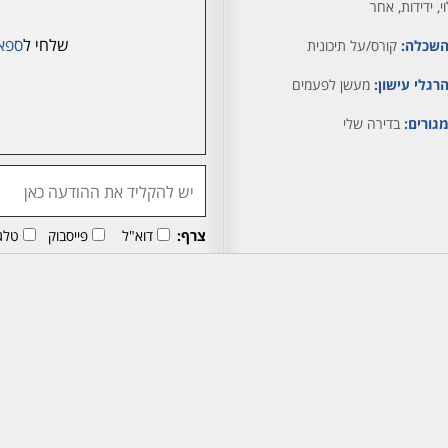
י, ידידות, אחר
שלחי ל
ספא
שכלה:
קורס/על תיכונית
רגלי עישון:
מעשן לפעמים
גורים:
בדירה שלי
צרף:
דוא"ל
פייסבוק
טלג