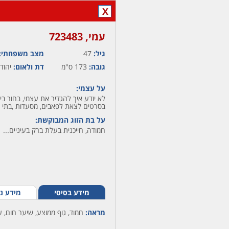
X
עמי,‏ 723483
גיל:
47
מצב משפחתי:
גובה:
173 ס"מ
דת ולאום:
יהודי
על עצמי:
לא יודע איך להגדיר את עצמי, בחור בי
בסרטים לצאת לפאבים, מסעדות ,בתי 
על בת הזוג המבוקשת:
חמודה, חייכנית בעלת ברק בעיניים...
מידע בסיסי
מידע נ
מראה:
חמוד, גוף ממוצע, שיער חום, 