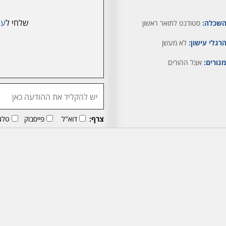
שלחי ל
עמ
שכלה:
סטודנט לתואר ראשון
רגלי עישון:
לא מעשן
גורים:
אצל ההורים
צרף:
דוא"ל
פייסבוק
טלג