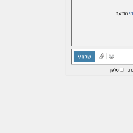
י
הודעה
שלח/י
רם
טלפון