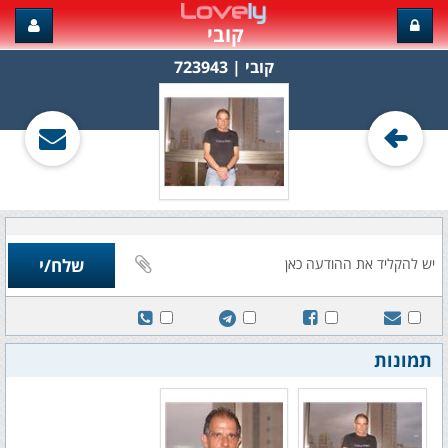
קובי
קובי‏ | 723943
תמונות