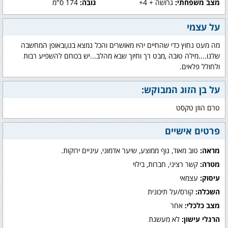
מצב משפחתי:
גרושה + 4+
גובה:
174 ס"מ
על עצמי
מה מעט נחוץ כדי שהחיים יהיו מאושרים והכל נמצא בנו,ובאופן המחשבה
שלנו....מילה טובה ,מבט רך וחיוך שבא מהלב...יש בכוחם להשפיע רבות
ולחולל פלאים.
על בן הזוג המבוקש:
טרם הוזן טקסט
פרטים אישיים
מראה:
טוב מאוד, גוף ממוצע, שיער אדמוני, עיניים ירוקות.
מטרה:
קשר רציני, חברות, בילוי
עיסוק:
עצמאי
השכלה:
קורס/על תיכונית
מצב כלכלי:
אחר
הרגלי עישון:
לא מעשנת