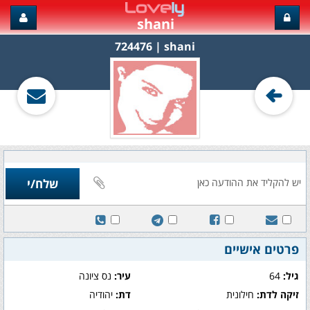
shani
shani‏ | 724476
פרטים אישיים
גיל:
64
עיר:
נס ציונה
זיקה לדת:
חילונית
דת:
יהודיה