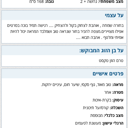
מצב משפחתי:
גרושה + 2
גובה:
168 ס"מ
על עצמי
בחורה שמחה , אוהבת לצחוק בקול ולהצחיק .... רגישה תמיד בוכה בסרטים
אפילו מצויירים.מצפה להכיר בחור שנראה טוב ושמלבד המראה יכול להיות
אמיתי ומלטף . אהבה תבוא ....
על בן הזוג המבוקש:
טרם הוזן טקסט
פרטים אישיים
מראה:
טוב מאוד, גוף סקסי, שיער חום, עיניים ירוקות.
מטרה:
אחר
עיסוק:
בקרת-איכות
השכלה:
קורס/על תיכונית
מצב כלכלי:
מבוססת
הרגלי עישון:
מעשנת לפעמים