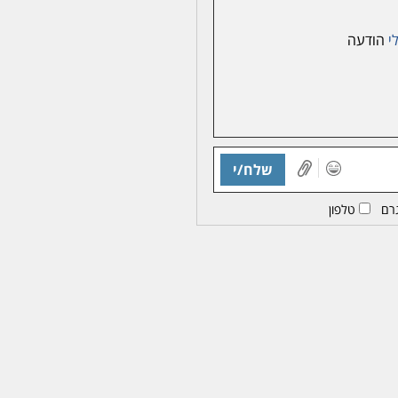
י
הודעה
שלח/י
רם
טלפון