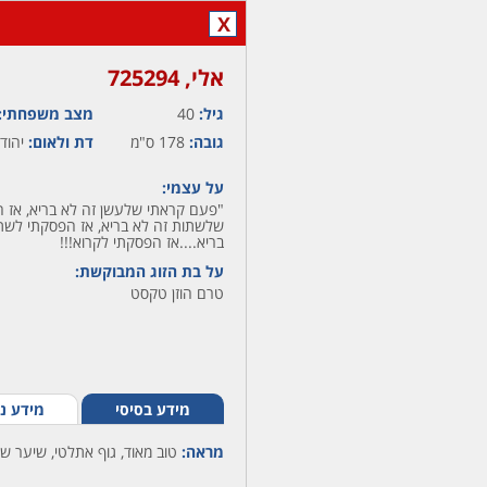
X
אלי,‏ 725294
גיל:
40
מצב משפחתי:
גובה:
178 ס"מ
דת ולאום:
יהודי
על עצמי:
"פעם קראתי שלעשן זה לא בריא, אז 
שלשתות זה לא בריא, אז הפסקתי לשת
בריא....אז הפסקתי לקרוא!!!
על בת הזוג המבוקשת:
טרם הוזן טקסט
מידע בסיסי
מידע נ
מראה:
טוב מאוד, גוף אתלטי, שיער שח