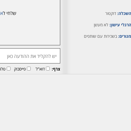
שלחי ל
אל
שכלה:
דוקטור
רגלי עישון:
לא מעשן
גורים:
בשכירות עם שותפים
צרף:
דוא"ל
פייסבוק
טלג