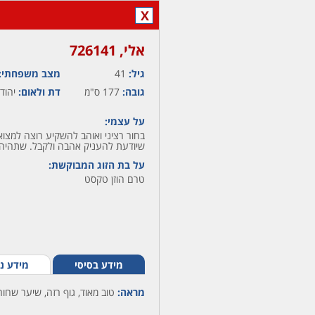
X
אלי,‏ 726141
גיל:
41
מצב משפחתי:
גובה:
177 ס"מ
דת ולאום:
יהודי
על עצמי:
בחור רציני ואוהב להשקיע רוצה למצו
שיודעת להעניק אהבה ולקבל. שתהיה 
על בת הזוג המבוקשת:
טרם הוזן טקסט
מידע בסיסי
מידע נ
מראה:
טוב מאוד, גוף רזה, שיער שחור,