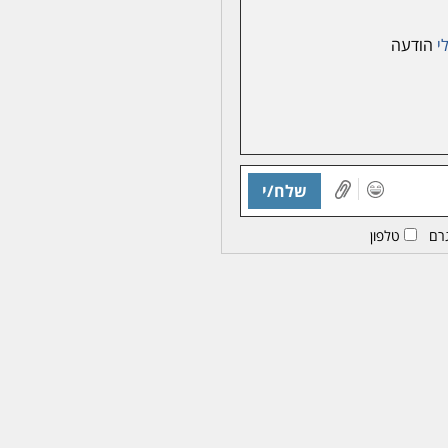
י
הודעה
שלח/י
רם
טלפון