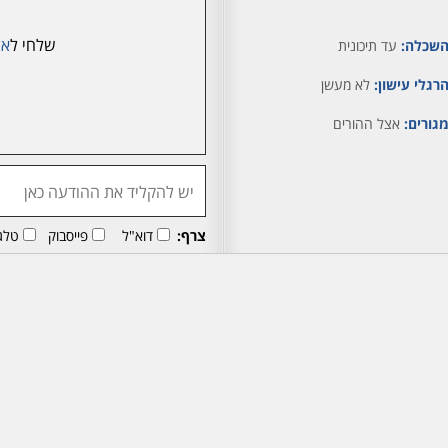
שלחי ל
אל
שכלה:
עד תיכונית
רגלי עישון:
לא מעשן
גורים:
אצל ההורים
צרף:
דוא"ל
פייסבוק
טלג