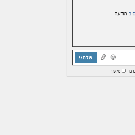
ים
הודעה
שלח/י
רם
טלפון