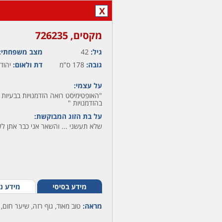
X
מקסים,‏ 726235
גיל:
42
מצב משפחתי:
גובה:
178 ס"מ
דת ולאום:
יהודי
על עצמי:
"האופטימיסט רואה הזדמנויות בבעיות ,
בהזדמנויות "
על בת הזוג המבוקשת:
שלא תעשני ... והשאר אני כבר אתן לל
מידע בסיסי
מידע נ
מראה:
טוב מאוד, גוף רזה, שיער חום, 