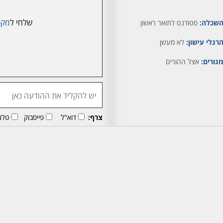
שלחי ל
מקס
שכלה:
סטודנט לתואר ראשון
רגלי עישון:
לא מעשן
גורים:
אצל ההורים
צרף:
דוא"ל
פייסבוק
טלג