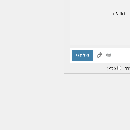
די
הודעה
שלח/י
רם
טלפון