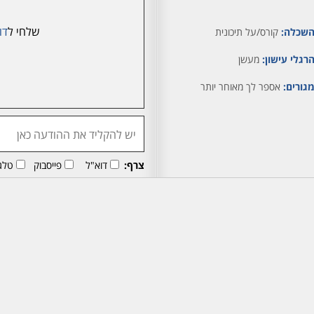
שלחי ל
דו
שכלה:
קורס/על תיכונית
רגלי עישון:
מעשן
גורים:
אספר לך מאוחר יותר
צרף:
דוא"ל
פייסבוק
טלג