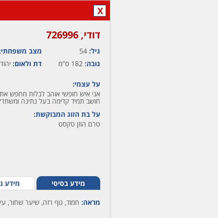
X
דודי,‏ 726996
גיל:
54
מצב משפחתי:
גובה:
182 ס"מ
דת ולאום:
יהודי
על עצמי:
אני איש חופשי אוהב לבלות מחפש אתג
חושב תמיד קדימה בעל נתינה ומשתדל
על בת הזוג המבוקשת:
טרם הוזן טקסט
מידע בסיסי
מידע נ
מראה:
חמוד, גוף רזה, שיער שחור, עי