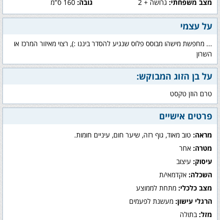
מצב משפחתי:
גרושה + 2
גובה:
160 ס"מ
על עצמי
... מחפשת מישהו מבוסס פלוס שנגיע להסדר ביננו :), רצוי מאיזור המרכז או
השרון
על בן הזוג המבוקש:
טרם הוזן טקסט
פרטים אישיים
מראה:
טוב מאוד, גוף רזה, שיער חום, עיניים חומות.
מטרה:
אחר
עיסוק:
עיצוב
השכלה:
אקדמאי/ת
מצב כלכלי:
מתחת לממוצע
הרגלי עישון:
מעשנת לפעמים
מזל:
בתולה