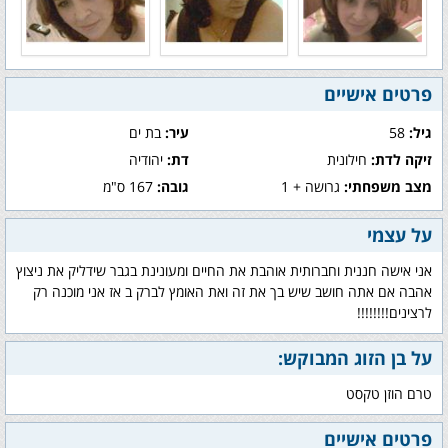
פרטים אישיים
גיל:
58
עיר:
בת ים
זיקה לדת:
חילונית
דת:
יהודיה
מצב משפחתי:
גרושה + 1
גובה:
167 ס"מ
על עצמי
אני אישה חננית וחברותית אוהבת את החיים ומעונינת בגבר שידליק את ניצוץ
אהבה אם אתה חושב שיש בך את זה ואת האומץ לברק ב אז אני מוכנה רק
לרצינים!!!!!!!!
על בן הזוג המבוקש:
טרם הוזן טקסט
פרטים אישיים