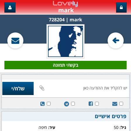
mark
mark‏ | 728204
בקש/י תמונה
פרטים אישיים
גיל:
50
עיר:
חיפה