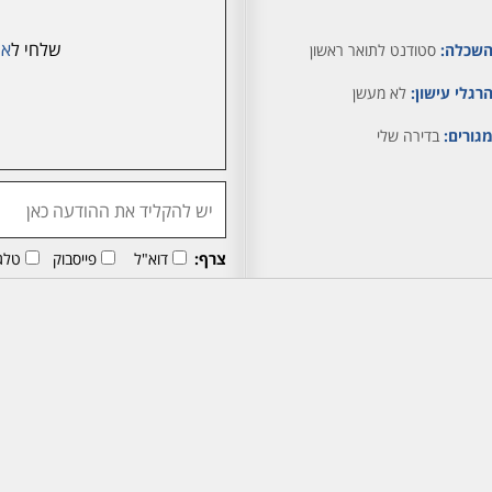
שלחי ל
או
שכלה:
סטודנט לתואר ראשון
רגלי עישון:
לא מעשן
גורים:
בדירה שלי
צרף:
דוא"ל
פייסבוק
טלג