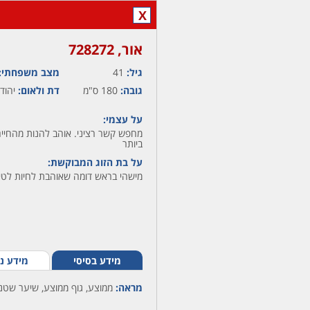
X
אור,‏ 728272
גיל:
41
מצב משפחתי:
גובה:
180 ס"מ
דת ולאום:
יהודי
על עצמי:
מחפש קשר רציני. אוהב להנות מהחיים 
ביותר
על בת הזוג המבוקשת:
מישהי בראש דומה שאוהבת לחיות לטייל
מידע בסיסי
מידע נ
מראה:
ממוצע, גוף ממוצע, שיער שטני,