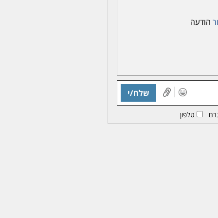
ר
הודעה
שלח/י
רם
טלפון