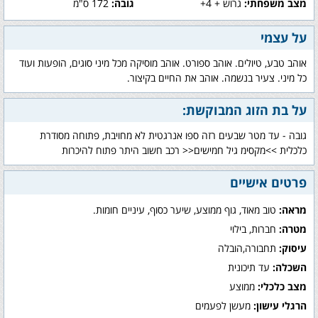
מצב משפחתי:
גרוש + 4+
גובה:
172 ס"מ
על עצמי
אוהב טבע, טיולים. אוהב ספורט. אוהב מוסיקה מכל מיני סוגים, הופעות ועוד
כל מיני. צעיר בנשמה. אוהב את החיים בקיצור.
על בת הזוג המבוקשת:
גובה - עד מטר שבעים רזה ספו אנרגטית לא מחויבת, פתוחה מסודרת
כלכלית >>מקסימ גיל חמישים<< רכב חשוב היתר פתוח להיכרות
פרטים אישיים
מראה:
טוב מאוד, גוף ממוצע, שיער כסוף, עיניים חומות.
מטרה:
חברות, בילוי
עיסוק:
תחבורה,הובלה
השכלה:
עד תיכונית
מצב כלכלי:
ממוצע
הרגלי עישון:
מעשן לפעמים