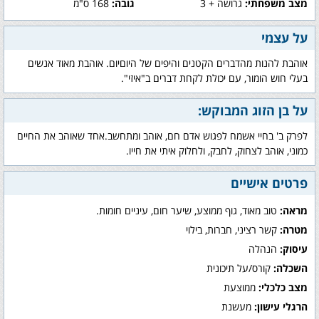
מצב משפחתי:
גרושה + 3
גובה:
168 ס"מ
על עצמי
אוהבת להנות מהדברים הקטנים והיפים של היוםיום. אוהבת מאוד אנשים
בעלי חוש הומור, עם יכולת לקחת דברים ב"איזי".
על בן הזוג המבוקש:
לפרק ב' בחיי אשמח לפגוש אדם חם, אוהב ומתחשב.אחד שאוהב את החיים
כמוני, אוהב לצחוק, לחבק, ולחלוק איתי את חייו.
פרטים אישיים
מראה:
טוב מאוד, גוף ממוצע, שיער חום, עיניים חומות.
מטרה:
קשר רציני, חברות, בילוי
עיסוק:
הנהלה
השכלה:
קורס/על תיכונית
מצב כלכלי:
ממוצעת
הרגלי עישון:
מעשנת