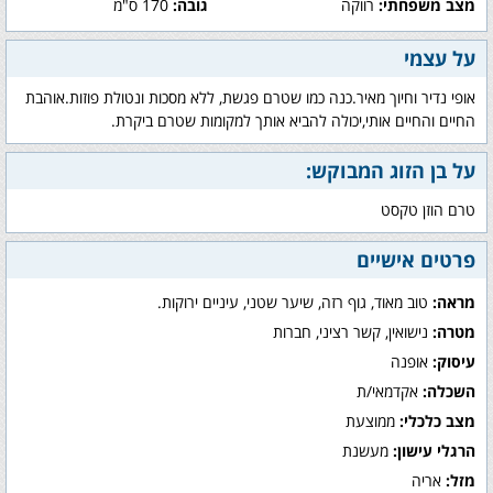
מצב משפחתי:
רווקה
גובה:
170 ס"מ
על עצמי
אופי נדיר וחיוך מאיר.כנה כמו שטרם פגשת, ללא מסכות ונטולת פוזות.אוהבת
החיים והחיים אותי,יכולה להביא אותך למקומות שטרם ביקרת.
על בן הזוג המבוקש:
טרם הוזן טקסט
פרטים אישיים
מראה:
טוב מאוד, גוף רזה, שיער שטני, עיניים ירוקות.
מטרה:
נישואין, קשר רציני, חברות
עיסוק:
אופנה
השכלה:
אקדמאי/ת
מצב כלכלי:
ממוצעת
הרגלי עישון:
מעשנת
מזל:
אריה