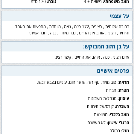
מצב משפחתי:
נשואה + 3
גובה:
170 ס"מ
על עצמי
בחורה איכותית , רצינית ,172 ס"מ , נאה , מיוחדת , מחפשת את האחד
והיחיד , רציני , אוהב את החיים , גבר מיוחד , כנה , חבר אמיתי
על בן הזוג המבוקש:
אדם רציני , כנה , אוהב את החיים , קשר רציני
פרטים אישיים
מראה:
טוב מאוד, גוף רזה, שיער חום, עיניים בצבע דבש.
מטרה:
חברות
עיסוק:
מנהל/ת חשבונות
השכלה:
קורס/על תיכונית
מצב כלכלי:
ממוצעת
הרגלי עישון:
לא מעשנת
מזל:
בתולה