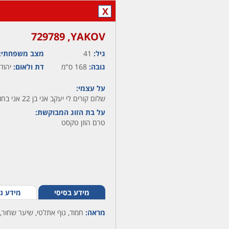
X
YAKOV,‏ 729789
גיל:
41
מצב משפחתי:
גובה:
168 ס"מ
דת ולאום:
יהודי
על עצמי:
שלום קורים לי יעקב אני בן 22 אני בחור רציני
על בת הזוג המבוקשת:
טרם הוזן טקסט
מידע בסיסי
מידע נ
מראה:
חמוד, גוף אתלטי, שיער שחור, 