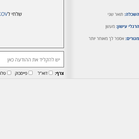
שלחי ל
KOV
שכלה:
תואר שני
רגלי עישון:
מעשן
גורים:
אספר לך מאוחר יותר
צרף:
דוא"ל
פייסבוק
טלג