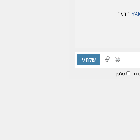
YA
הודעה
שלח/י
רם
טלפון