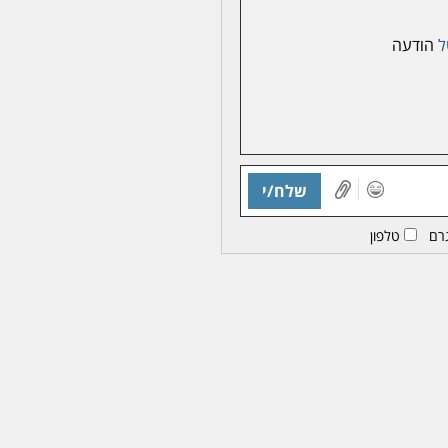
ל
הודעה
שלח/י
רם
טלפון