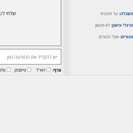
שלחי ל
ט
שכלה:
עד תיכונית
רגלי עישון:
לא מעשן
גורים:
אצל ההורים
צרף:
דוא"ל
פייסבוק
טלג