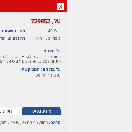
X
טל,‏ 729852
גיל:
40
מצב משפחתי:
גובה:
170 ס"מ
דת ולאום:
יהודי
על עצמי:
בחור רציני... ישר ולעיניין.. אוהב לצחו
מתחת לפוח... אל תשימו לב כי אני קצת
על בת הזוג המבוקשת:
טרם הוזן טקסט
מידע בסיסי
מידע נ
מראה:
חמוד, גוף ממוצע, שיער שחור, 