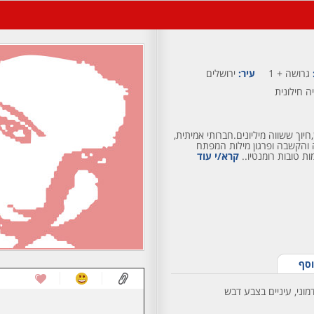
גרושה + 1
עיר:
ירושלים
ה חילונית
יוך ששווה מיליונים.חברותי אמיתית,
 והקשבה ופרגון מילות המפתח
ות טובות רומנטיו..
קרא/י עוד
וסף
מוני, עיניים בצבע דבש