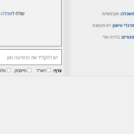
שלח ל
אחלה-
שכלה:
אקדמאי/ת
רגלי עישון:
לא מעשנת
גורים:
בדירה שלי
צרף:
דוא"ל
פייסבוק
טלג