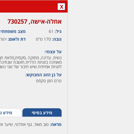
X
אחלה-אישה,‏ 730257
גיל:
61
מצב משפחתי:
גובה:
170 ס"מ
דת ולאום:
יהודי
על עצמי:
נשית, עדינה, מתוקה ,סקסית,מלאת חן,ח
מאמינה בזוגיות הדדית.חושבת שנתינה
לזוגיות אמיתית.שיש חיבור של שני נשמ
על בן הזוג המבוקש:
טרם הוזן טקסט
מידע בסיסי
מידע נ
מראה:
טוב מאוד, גוף אתלטי, שיער אד