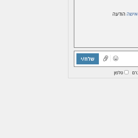
אישה
הודעה
שלח/י
רם
טלפון