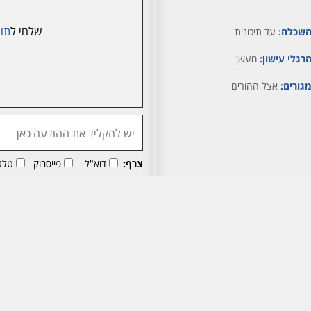
שלחי ל
תו
שכלה:
עד תיכונית
רגלי עישון:
מעשן
גורים:
אצל ההורים
צרף:
דוא"ל
פייסבוק
טלג