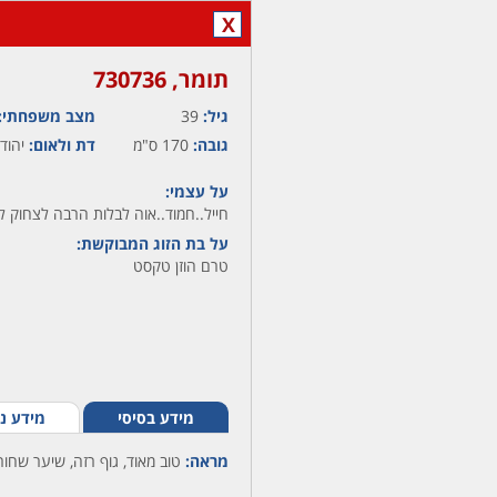
X
תומר,‏ 730736
גיל:
39
מצב משפחתי:
גובה:
170 ס"מ
דת ולאום:
יהודי
על עצמי:
חייל..חמוד..אוה לבלות הרבה לצחוק ל
על בת הזוג המבוקשת:
טרם הוזן טקסט
מידע בסיסי
מידע נ
מראה:
טוב מאוד, גוף רזה, שיער שחור,