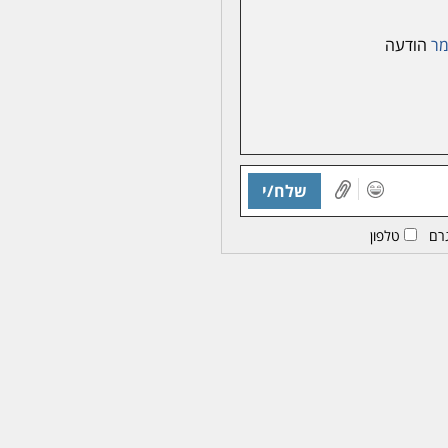
מר
הודעה
שלח/י
רם
טלפון